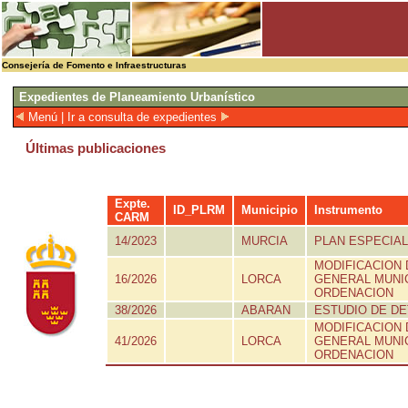
Consejería de Fomento e Infraestructuras
Expedientes de Planeamiento Urbanístico
Menú
|
Ir a consulta de expedientes
Últimas publicaciones
Expte.
ID_PLRM
Municipio
Instrumento
CARM
14/2023
MURCIA
PLAN ESPECIAL
MODIFICACION 
16/2026
LORCA
GENERAL MUNIC
ORDENACION
38/2026
ABARAN
ESTUDIO DE DE
MODIFICACION 
41/2026
LORCA
GENERAL MUNIC
ORDENACION