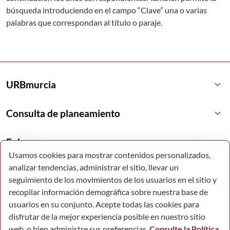
búsqueda introduciendo en el campo “Clave” una o varias
palabras que correspondan al título o paraje.
keyboard_arrow_down
URBmurcia
keyboard_arrow_down
Consulta de planeamiento
keyboard_arrow_down
Enlaces
Usamos cookies para mostrar contenidos personalizados,
analizar tendencias, administrar el sitio, llevar un
keyboard_arrow_down
Enlaces destacados
seguimiento de los movimientos de los usuarios en el sitio y
recopilar información demográfica sobre nuestra base de
usuarios en su conjunto. Acepte todas las cookies para
disfrutar de la mejor experiencia posible en nuestro sitio
web, o bien administre sus preferencias.
Consulte la Política